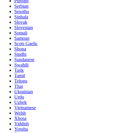
Punjabi
Serbian
Sesotho
Sinhala
Slovak
Slovenian
Somali
Samoan
Scots Gaelic
Shona
Sindhi
Sundanese
Swahili
Tajik
Tamil
Telugu
Thai
Ukrainian
Urdu
Uzbek
Vietnamese
Welsh
Xhosa
Yiddish
Yoruba