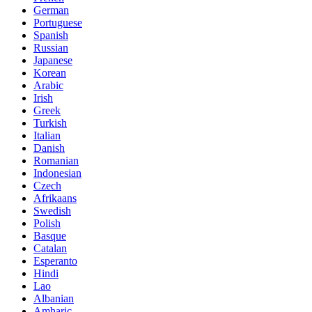
German
Portuguese
Spanish
Russian
Japanese
Korean
Arabic
Irish
Greek
Turkish
Italian
Danish
Romanian
Indonesian
Czech
Afrikaans
Swedish
Polish
Basque
Catalan
Esperanto
Hindi
Lao
Albanian
Amharic