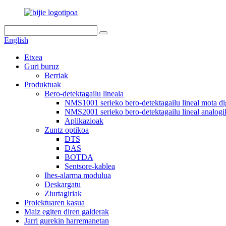
English
Etxea
Guri buruz
Berriak
Produktuak
Bero-detektagailu lineala
NMS1001 serieko bero-detektagailu lineal mota dig
NMS2001 serieko bero-detektagailu lineal analog
Aplikazioak
Zuntz optikoa
DTS
DAS
BOTDA
Sentsore-kablea
Ihes-alarma modulua
Deskargatu
Ziurtagiriak
Proiektuaren kasua
Maiz egiten diren galderak
Jarri gurekin harremanetan