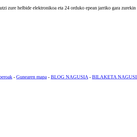
utzi zure helbide elektronikoa eta 24 orduko epean jarriko gara zurekin
beroak
-
Gunearen mapa
-
BLOG NAGUSIA
-
BILAKETA NAGUS