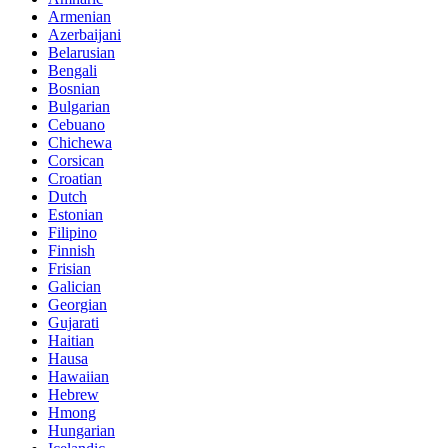
Armenian
Azerbaijani
Belarusian
Bengali
Bosnian
Bulgarian
Cebuano
Chichewa
Corsican
Croatian
Dutch
Estonian
Filipino
Finnish
Frisian
Galician
Georgian
Gujarati
Haitian
Hausa
Hawaiian
Hebrew
Hmong
Hungarian