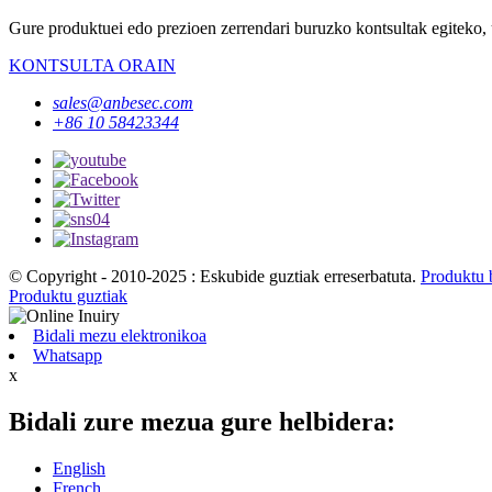
Gure produktuei edo prezioen zerrendari buruzko kontsultak egiteko, 
KONTSULTA ORAIN
sales@anbesec.com
+86 10 58423344
© Copyright - 2010-2025 : Eskubide guztiak erreserbatuta.
Produktu 
Produktu guztiak
Bidali mezu elektronikoa
Whatsapp
x
Bidali zure mezua gure helbidera:
English
French