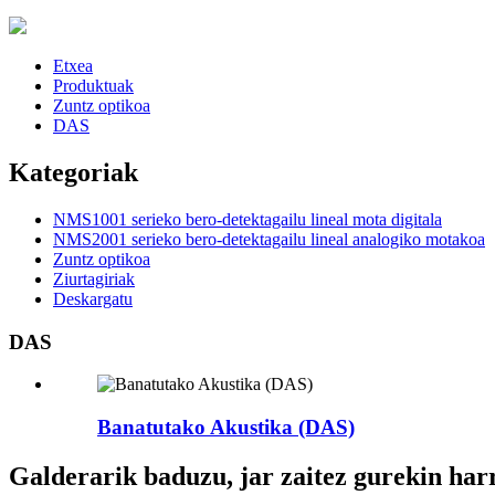
Etxea
Produktuak
Zuntz optikoa
DAS
Kategoriak
NMS1001 serieko bero-detektagailu lineal mota digitala
NMS2001 serieko bero-detektagailu lineal analogiko motakoa
Zuntz optikoa
Ziurtagiriak
Deskargatu
DAS
Banatutako Akustika (DAS)
Galderarik baduzu, jar zaitez gurekin ha