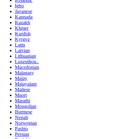
Icelandic
Igbo
Javanese
Kannada
Kazakh
Khmer
Kurdish
Kyrgyz
Latin
Latvian
Lithuanian
Luxembou..
Macedonian
Malagasy
Malay
Malayalam
Maltese
Maori
Marathi
Mongolian
Burmese
Nepali
Norwegian
Pashto
Persian